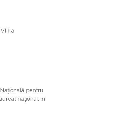
VIII-a
Națională pentru
aureat național, în