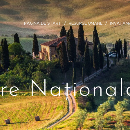
PAGINA DE START
RESURSE UMANE
ÎNVĂȚĂM
re Naționa